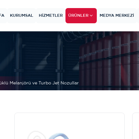
FA
KURUMSAL
HIZMETLER
ÜRÜNLER
MEDYA MERKEZI
klü Melanjörü ve Turbo Jet Nozullar