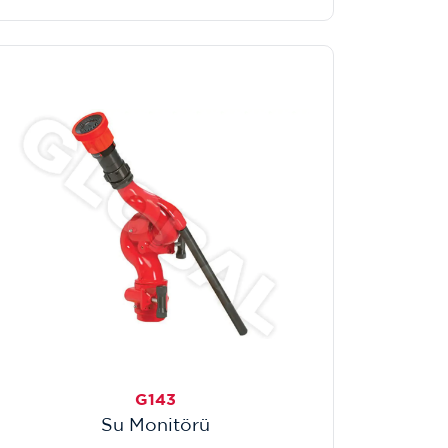
G143
Su Monitörü