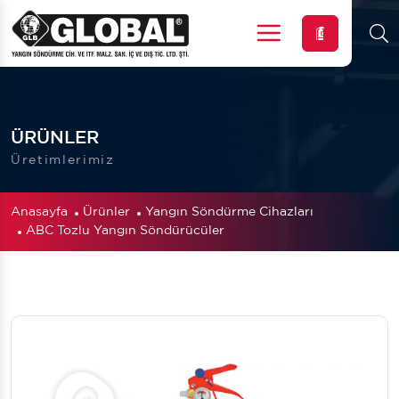
Menu
ÜRÜNLER
Üretimlerimiz
Anasayfa
Ürünler
Yangın Söndürme Cihazları
ABC Tozlu Yangın Söndürücüler