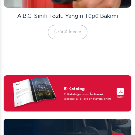
A.B.C. Sınıfı Tozlu Yangın Tüpü Bakımı
Ürünü İncele
E-Katalog
E-Kataloğumuzu İndirerek
İndir
Gerekli Bilgilerden Faydalanın!