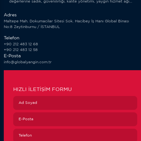
değerlerine sadık, güvenilirliği, kalite yönetimi, yaygın hizmet ağı...
Adres
Maltepe Mah. Dokumacilar Sitesi Sok. Hacibey İş Hanı Global Binası
No:8 Zeytinburnu / İSTANBUL
Telefon
+90 212 483 12 68
+90 212 483 12 58
E-Posta
info@globalyangin.com.tr
HIZLI İLETIŞIM FORMU